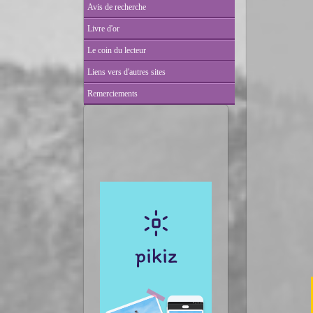
Avis de recherche
Livre d'or
Le coin du lecteur
Liens vers d'autres sites
Remerciements