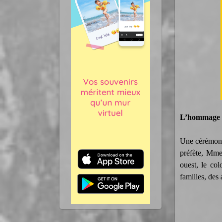
L’hommage u
Une cérémonie
préfète, Mme
ouest, le co
familles, des