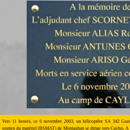
Vers 11 heures, ce 6 novembre 2003, un hélicoptère SA 342 Gazel
soutien du matériel (BSMAT) de Montauban se dirige vers Caylus. A son