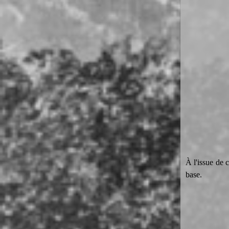
À l'issue de 
base.