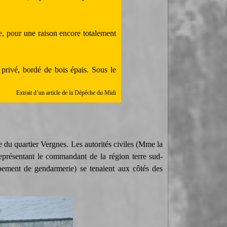
e, pour une raison encore totalement
privé, bordé de bois épais. Sous le
Extrait d’un article de la Dépêche du Midi
e du quartier Vergnes. Les autorités civiles (Mme la
présentant le commandant de la région terre sud-
pement de gendarmerie) se tenaient aux côtés des