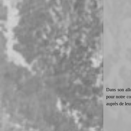
Dans son all
pour notre co
auprès de leu