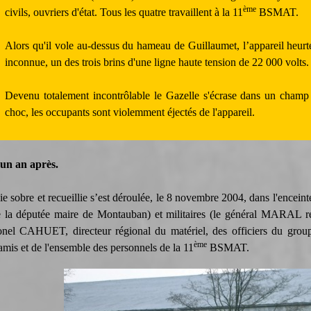
ème
civils, ouvriers d'état. Tous les quatre travaillent à la 11
BSMAT.
Alors qu'il vole au-dessus du hameau de Guillaumet, l’appareil heurt
inconnue, un des trois brins d'une ligne haute tension de 22 000 volts.
Devenu totalement incontrôlable le Gazelle s'écrase dans un champ 
choc, les occupants sont violemment éjectés de l'appareil.
n an après.
 sobre et recueillie s’est déroulée, le 8 novembre 2004, dans l'enceint
 la députée maire de Montauban) et militaires (le général MARAL re
lonel CAHUET, directeur régional du matériel, des officiers du grou
ème
 amis et de l'ensemble des personnels de la 11
BSMAT.