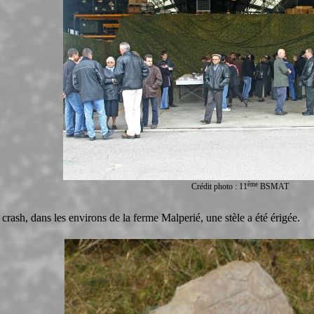
ème
Crédit photo : 11
BSMAT
 crash, dans les environs de la ferme Malperié, une stèle a été érigée.